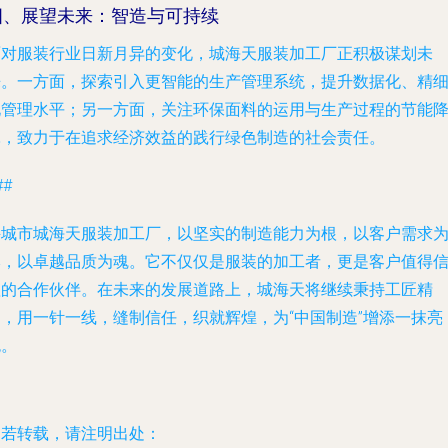
四、展望未来：智造与可持续
面对服装行业日新月异的变化，城海天服装加工厂正积极谋划未
来。一方面，探索引入更智能的生产管理系统，提升数据化、精
化管理水平；另一方面，关注环保面料的运用与生产过程的节能
耗，致力于在追求经济效益的践行绿色制造的社会责任。
##
兴城市城海天服装加工厂，以坚实的制造能力为根，以客户需求
本，以卓越品质为魂。它不仅仅是服装的加工者，更是客户值得
赖的合作伙伴。在未来的发展道路上，城海天将继续秉持工匠精
神，用一针一线，缝制信任，织就辉煌，为“中国制造”增添一抹亮
色。
如若转载，请注明出处：