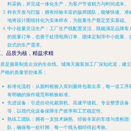
料采购，并完成一体化生产，为客户节省精力与时间成本。
样衣开发与打版
：拥有经验丰富的版师团队，能够快速、准
地将设计图纸转化为实体样衣，为批量生产奠定坚实基础。
中小批量灵活生产
：工厂生产线配置灵活，既能满足品牌客
的批量订单，也善于处理电商订单、团体定制等中小批量、
款式的生产需求。
三、品质为核，精益求精
品质是服装制造企业的生命线。城海天服装加工厂深知此道，建
了严格的质量管控体系：
标准化流程
：从面料检验入库到最终包装出库，每一道工序
有明确的操作规范和检验标准。
先进设备
：引进自动化裁剪机、高速平缝机、专业整烫设备
等，以现代化设备保障生产效率和工艺稳定性。
熟练工团队
：拥有一支技术娴熟、经验丰富的车缝与质检团
队，确保每一处针脚、每一个线头都经得起考验。