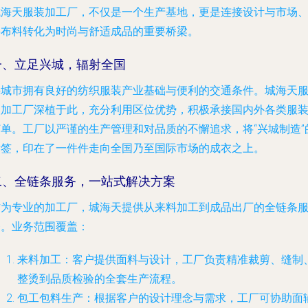
城海天服装加工厂，不仅是一个生产基地，更是连接设计与市场
将布料转化为时尚与舒适成品的重要桥梁。
一、立足兴城，辐射全国
兴城市拥有良好的纺织服装产业基础与便利的交通条件。城海天
装加工厂深植于此，充分利用区位优势，积极承接国内外各类服
订单。工厂以严谨的生产管理和对品质的不懈追求，将“兴城制造”
标签，印在了一件件走向全国乃至国际市场的成衣之上。
二、全链条服务，一站式解决方案
作为专业的加工厂，城海天提供从来料加工到成品出厂的全链条
务。业务范围覆盖：
来料加工
：客户提供面料与设计，工厂负责精准裁剪、缝制
整烫到品质检验的全套生产流程。
包工包料生产
：根据客户的设计理念与需求，工厂可协助面